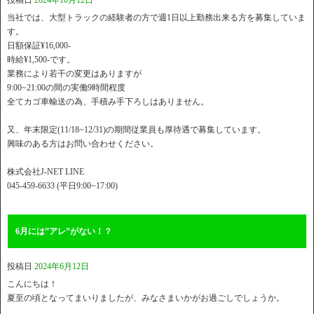
投稿日
2024年10月12日
当社では、大型トラックの経験者の方で週1日以上勤務出来る方を募集していま
す。
日額保証¥16,000-
時給¥1,500-です。
業務により若干の変更はありますが
9:00~21:00の間の実働9時間程度
全てカゴ車輸送の為、手積み手下ろしはありません。
又、年末限定(11/18~12/31)の期間従業員も厚待遇で募集しています。
興味のある方はお問い合わせください。
株式会社J-NET LINE
045-459-6633 (平日9:00~17:00)
6月には”アレ”がない！？
投稿日
2024年6月12日
こんにちは！
夏至の頃となってまいりましたが、みなさまいかがお過ごしでしょうか。