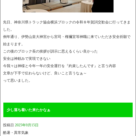
先日、神奈川県トラック協会横浜ブロックの令和８年賀詞交歓会に行ってきま
した。
例年通り、伊勢山皇大神宮から宮司・権禰宜等神職に来ていただき安全祈願で
始まります。
この後のブロック長の挨拶が訓示に思えるくらい良かった
安全は神頼みで実現できない
今我々は神様と今年一年の安全運行を『約束したんです』と言う内容
文章が下手で伝わらないけど、良いこと言うなぁ～
って思いました。
少し落ち着いた来たかなぁ
投稿日
2025年9月15日
酷暑・異常気象