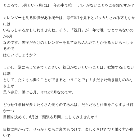
ところで、6月という月には一年の中で唯一"アレ"がないことをご存知ですか？
カレンダーを見る習慣がある場合は、毎年6月を見るとガッカリされる方もなか
には
いらっしゃるかもしれませんね。そう、「祝日」が一年で唯一ひとつもないの
が6月
なのです。黒字だらけのカレンダーを見て落ち込んだことがある人いらっしゃ
るので
はないでしょうか？
しかし、逆に考えてみてください。祝日がないということは、歓迎する/しない
は別
として、たくさん働くことができるということです！まだまだ働き盛りのみな
さまが
思う存分、働ける月、それが6月なのです。
どうせ仕事日が多くたくさん働くのであれば、だらだらと仕事をこなすより何
か一つ
目標を決めて、6月は「頑張る月間」にしてみませんか？
目標に向かって、せっかくならご褒美もつけて、楽しくきびきびと働く方が良
いで