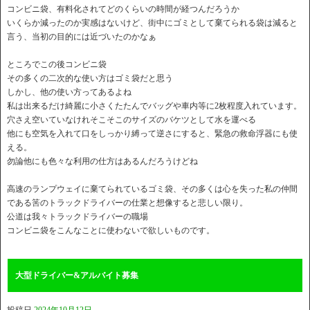
コンビニ袋、有料化されてどのくらいの時間が経つんだろうか
いくらか減ったのか実感はないけど、街中にゴミとして棄てられる袋は減ると
言う、当初の目的には近づいたのかなぁ
ところでこの後コンビニ袋
その多くの二次的な使い方はゴミ袋だと思う
しかし、他の使い方ってあるよね
私は出来るだけ綺麗に小さくたたんでバッグや車内等に2枚程度入れています。
穴さえ空いていなけれそこそこのサイズのバケツとして水を運べる
他にも空気を入れて口をしっかり縛って逆さにすると、緊急の救命浮器にも使
える。
勿論他にも色々な利用の仕方はあるんだろうけどね
高速のランプウェイに棄てられているゴミ袋、その多くは心を失った私の仲間
である筈のトラックドライバーの仕業と想像すると悲しい限り。
公道は我々トラックドライバーの職場
コンビニ袋をこんなことに使わないで欲しいものです。
大型ドライバー&アルバイト募集