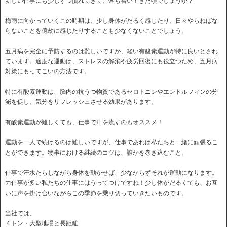
新しい仕事にも少しずつ慣れてきて、落ち着いてきた頃でしょうか？
梅雨に向かっていくこの時期は、少し身体がだるく感じたり、日々やらねばな
らないことを億劫に感じたりすることも少なくないことでしょう。
五月病を完全に予防するのは難しいですが、軽い有酸素運動が特に良いとされ
ています。適度な運動は、ストレスの解消や疲労回復にも役立つため、五月病
対策にもってこいの方法です。
特に有酸素運動は、脳内の抗うつ物質であるセロトニンやエンドルフィンの分
泌を促し、気分をリフレッシュさせる効果があります。
有酸素運動が難しくても、仕事で汗を流すのもオススメ！
運動を一人で続けるのは難しいですが、仕事であれば私たちと一緒に頑張るこ
とができます。物事における継続のコツは、誰かを巻き込むこと。
仕事で汗水たらしながら身体を動かせば、少なからずそれが運動になります。
力仕事が多い私たちの仕事にはうってつけですね！少し体がだるくても、お互
いに声を掛け合いながらこの季節を乗り切っていきたいものです。
当社では、
４トン・大型地場と長距離