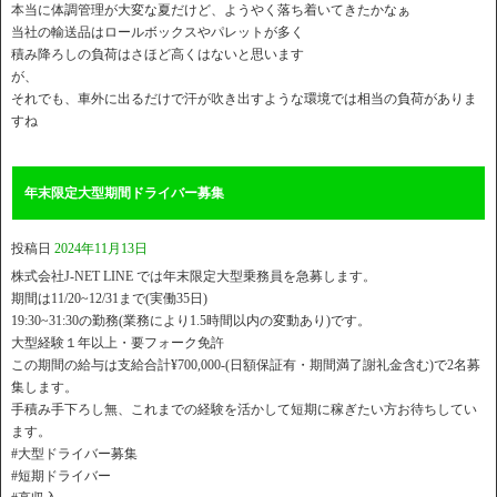
本当に体調管理が大変な夏だけど、ようやく落ち着いてきたかなぁ
当社の輸送品はロールボックスやパレットが多く
積み降ろしの負荷はさほど高くはないと思います
が、
それでも、車外に出るだけで汗が吹き出すような環境では相当の負荷がありま
すね
年末限定大型期間ドライバー募集
投稿日
2024年11月13日
株式会社J-NET LINE では年末限定大型乗務員を急募します。
期間は11/20~12/31まで(実働35日)
19:30~31:30の勤務(業務により1.5時間以内の変動あり)です。
大型経験１年以上・要フォーク免許
この期間の給与は支給合計¥700,000-(日額保証有・期間満了謝礼金含む)で2名募
集します。
手積み手下ろし無、これまでの経験を活かして短期に稼ぎたい方お待ちしてい
ます。
#大型ドライバー募集
#短期ドライバー