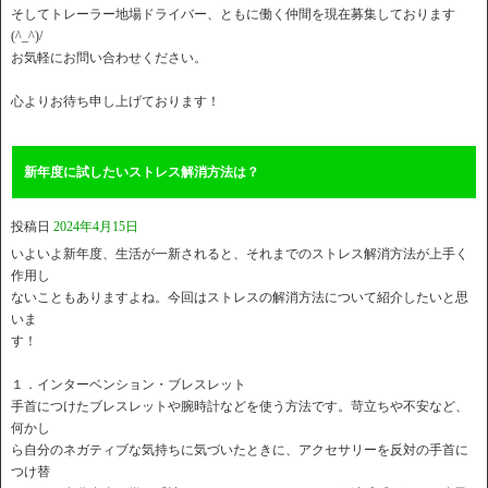
そしてトレーラー地場ドライバー、ともに働く仲間を現在募集しております
(^_^)/
お気軽にお問い合わせください。
心よりお待ち申し上げております！
新年度に試したいストレス解消方法は？
投稿日
2024年4月15日
いよいよ新年度、生活が一新されると、それまでのストレス解消方法が上手く
作用し
ないこともありますよね。今回はストレスの解消方法について紹介したいと思
いま
す！
１．インターベンション・ブレスレット
手首につけたブレスレットや腕時計などを使う方法です。苛立ちや不安など、
何かし
ら自分のネガティブな気持ちに気づいたときに、アクセサリーを反対の手首に
つけ替