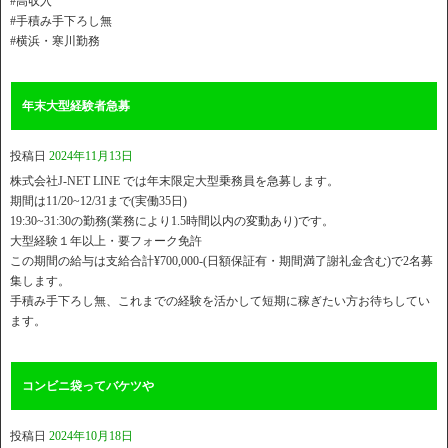
#高収入
#手積み手下ろし無
#横浜・寒川勤務
年末大型経験者急募
投稿日
2024年11月13日
株式会社J-NET LINE では年末限定大型乗務員を急募します。
期間は11/20~12/31まで(実働35日)
19:30~31:30の勤務(業務により1.5時間以内の変動あり)です。
大型経験１年以上・要フォーク免許
この期間の給与は支給合計¥700,000-(日額保証有・期間満了謝礼金含む)で2名募
集します。
手積み手下ろし無、これまでの経験を活かして短期に稼ぎたい方お待ちしてい
ます。
コンビニ袋ってバケツや
投稿日
2024年10月18日