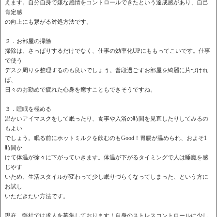
えます。自分自身で嫌な感情をコントロールできたという達成感があり、自己
肯定感
の向上にも繋がる対処方法です。
２．お部屋の掃除
掃除は、さっぱりするだけでなく、仕事の効率化UPにももってこいです。仕事
で使う
デスク周りを整理するのも良いでしょう。普段過ごすお部屋を綺麗に片づけれ
ば、
日々のお勤めで疲れた心身を癒すこともできそうですね。
３．睡眠を極める
温かいアイマスクをして眠ったり、食事や入浴の時間を見直したりしてみるの
もよい
でしょう。眠る前にホットミルクを飲むのもGood！胃腸が温められ、およそ1
時間か
けて体温が徐々に下がっていきます。体温が下がるタイミングで人は睡魔を感
じやす
いため、生活スタイルが変わって少し眠りづらくなってしまった、という方に
お試し
いただきたい方法です。
現在、弊社では求人を募集しております！自身のストレスコントロールに少し