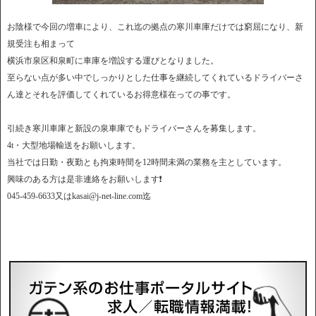
お陰様で今回の増車により、これ迄の拠点の寒川車庫だけでは窮屈になり、新
規受注も相まって
横浜市泉区和泉町に車庫を増設する運びとなりました。
至らない点が多い中でしっかりとした仕事を継続してくれているドライバーさ
ん達とそれを評価してくれているお得意様在っての事です。
引続き寒川車庫と新設の泉車庫でもドライバーさんを募集します。
4t・大型地場輸送をお願いします。
当社では日勤・夜勤とも拘束時間を12時間未満の業務を主としています。
興味のある方は是非連絡をお願いします❗
045-459-6633又はkasai@j-net-line.com迄