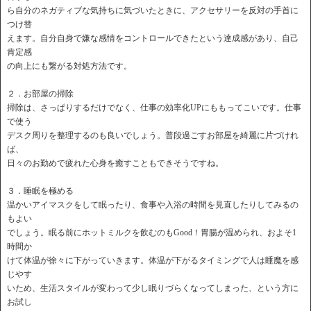
ら自分のネガティブな気持ちに気づいたときに、アクセサリーを反対の手首に
つけ替
えます。自分自身で嫌な感情をコントロールできたという達成感があり、自己
肯定感
の向上にも繋がる対処方法です。
２．お部屋の掃除
掃除は、さっぱりするだけでなく、仕事の効率化UPにももってこいです。仕事
で使う
デスク周りを整理するのも良いでしょう。普段過ごすお部屋を綺麗に片づけれ
ば、
日々のお勤めで疲れた心身を癒すこともできそうですね。
３．睡眠を極める
温かいアイマスクをして眠ったり、食事や入浴の時間を見直したりしてみるの
もよい
でしょう。眠る前にホットミルクを飲むのもGood！胃腸が温められ、およそ1
時間か
けて体温が徐々に下がっていきます。体温が下がるタイミングで人は睡魔を感
じやす
いため、生活スタイルが変わって少し眠りづらくなってしまった、という方に
お試し